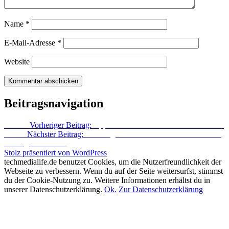
Name
*
E-Mail-Adresse
*
Website
Beitragsnavigation
Zurück
Vorheriger Beitrag:
Apple lädt zum Event am 4. Oktober ein
Weiter
Nächster Beitrag:
Samsung & Microsoft bilden Patentallianz
– Google schaut zu
Stolz präsentiert von WordPress
techmedialife.de benutzet Cookies, um die Nutzerfreundlichkeit der
Webseite zu verbessern. Wenn du auf der Seite weitersurfst, stimmst
du der Cookie-Nutzung zu. Weitere Informationen erhältst du in
unserer Datenschutzerklärung.
Ok.
Zur Datenschutzerklärung