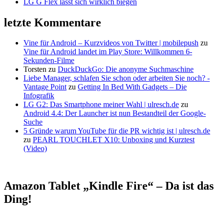
LG G Flex lässt sich wirklich biegen
letzte Kommentare
Vine für Android – Kurzvideos von Twitter | mobilepush
zu
Vine für Android landet im Play Store: Willkommen 6-
Sekunden-Filme
Torsten
zu
DuckDuckGo: Die anonyme Suchmaschine
Liebe Manager, schlafen Sie schon oder arbeiten Sie noch? -
Vantage Point
zu
Getting In Bed With Gadgets – Die
Infografik
LG G2: Das Smartphone meiner Wahl | ulresch.de
zu
Android 4.4: Der Launcher ist nun Bestandteil der Google-
Suche
5 Gründe warum YouTube für die PR wichtig ist | ulresch.de
zu
PEARL TOUCHLET X10: Unboxing und Kurztest
(Video)
Amazon Tablet „Kindle Fire“ – Da ist das
Ding!