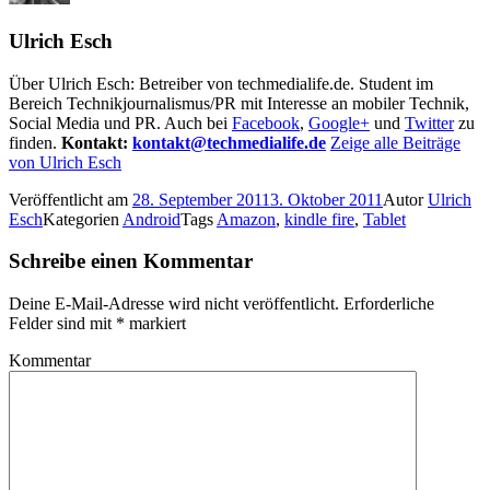
Ulrich Esch
Über Ulrich Esch: Betreiber von techmedialife.de. Student im
Bereich Technikjournalismus/PR mit Interesse an mobiler Technik,
Social Media und PR. Auch bei
Facebook
,
Google+
und
Twitter
zu
finden.
Kontakt:
kontakt@techmedialife.de
Zeige alle Beiträge
von Ulrich Esch
Veröffentlicht am
28. September 2011
3. Oktober 2011
Autor
Ulrich
Esch
Kategorien
Android
Tags
Amazon
,
kindle fire
,
Tablet
Schreibe einen Kommentar
Deine E-Mail-Adresse wird nicht veröffentlicht.
Erforderliche
Felder sind mit
*
markiert
Kommentar