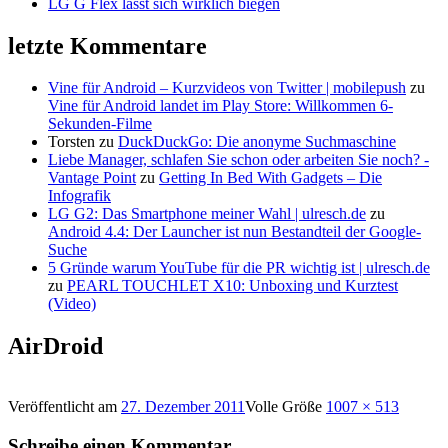
LG G Flex lässt sich wirklich biegen
letzte Kommentare
Vine für Android – Kurzvideos von Twitter | mobilepush
zu
Vine für Android landet im Play Store: Willkommen 6-
Sekunden-Filme
Torsten
zu
DuckDuckGo: Die anonyme Suchmaschine
Liebe Manager, schlafen Sie schon oder arbeiten Sie noch? -
Vantage Point
zu
Getting In Bed With Gadgets – Die
Infografik
LG G2: Das Smartphone meiner Wahl | ulresch.de
zu
Android 4.4: Der Launcher ist nun Bestandteil der Google-
Suche
5 Gründe warum YouTube für die PR wichtig ist | ulresch.de
zu
PEARL TOUCHLET X10: Unboxing und Kurztest
(Video)
AirDroid
Veröffentlicht am
27. Dezember 2011
Volle Größe
1007 × 513
Schreibe einen Kommentar